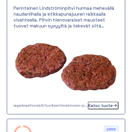
Perinteinen Lindströminpihvi hurmaa mehevällä
naudanlihalla ja etikkapunajuuren raikkaalla
vivahteella. Pihvin hienovaraiset mausteet
tuovat makuun syvyyttä ja tekevät siitä
täydellisen valinnan niin lämpimäksi ateriaksi
kuin noutopöydän suolaiseksi tarjottavaksi.
Katso tuote
lagerbladfoods.fi/tuotteet/lindstromin-pihvi-100-g
2050