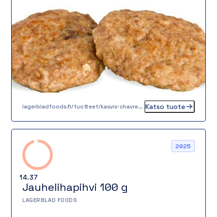
Rakenteeltaan pihvi on sopivan napakka ja
mehukas, joten se sopii erinomaisesti
lounasannoksiin, burgerin väliin tai osaksi
perinteistä kotiruokaa.
Katso tuote
lagerbladfoods.fi/tuotteet/kasvis-chavrepyorykka-20-g-2-2-2-2
2025
14.37
Jauhelihapihvi 100 g
LAGERBLAD FOODS