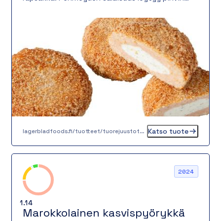
sisältä: kermainen, miedosti maustettu
tuorejuustotäyte kätkeytyy pihvin sisään ja
tuo makuelämykseen silkkistä täyteläisyyttä.
Tuotteessa on 55 % kirjolohta ja täytettä 15 % –
täydellinen tasapaino kalan ja kermaisen
tuorejuuston välillä.
Katso tuote
lagerbladfoods.fi/tuotteet/tuorejuustotaytteinen-kirjolohipihvi-80-g
2024
1.14
Marokkolainen kasvispyörykkä