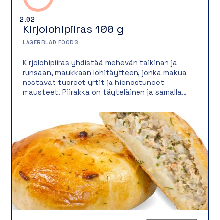
2.02
Kirjolohipiiras 100 g
LAGERBLAD FOODS
Kirjolohipiiras yhdistää mehevän taikinan ja
runsaan, maukkaan lohitäytteen, jonka makua
nostavat tuoreet yrtit ja hienostuneet
mausteet. Piirakka on täyteläinen ja samalla
raikas, ja se sopii mainiosti lämpimäksi ateriaksi
esimerkiksi salaatin kera, mutta toimii myös
noutopöydän suolaisena tarjottavana,
kokoustarjoilussa tai täyttävänä välipalana.
Pyöreä 100 gramman annoskoko tekee
tarjoilusta vaivatonta ja nopeaa.