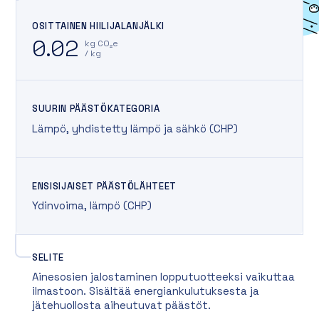
OSITTAINEN HIILIJALANJÄLKI
0.02
kg CO₂e
/ kg
SUURIN PÄÄSTÖKATEGORIA
Lämpö, yhdistetty lämpö ja sähkö (CHP)
ENSISIJAISET PÄÄSTÖLÄHTEET
Ydinvoima
,
lämpö (CHP)
SELITE
Ainesosien jalostaminen lopputuotteeksi vaikuttaa
ilmastoon. Sisältää energiankulutuksesta ja
jätehuollosta aiheutuvat päästöt.