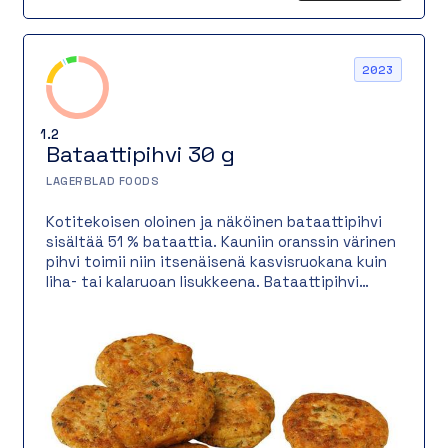
2023
1.2
Bataattipihvi 30 g
LAGERBLAD FOODS
Kotitekoisen oloinen ja näköinen bataattipihvi
sisältää 51 % bataattia. Kauniin oranssin värinen
pihvi toimii niin itsenäisenä kasvisruokana kuin
liha- tai kalaruoan lisukkeena. Bataattipihvi
paistetaan valurautapannulla, jossa se saa
rapean ja herkullisen paistopinnan.