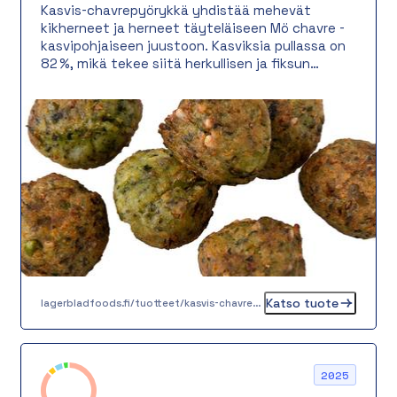
Kasvis-chavrepyörykkä yhdistää mehevät
kikherneet ja herneet täyteläiseen Mö chavre -
kasvipohjaiseen juustoon. Kasviksia pullassa on
82 %, mikä tekee siitä herkullisen ja fiksun
valinnan kestävää syömistä arvostavalle.
Paistettuna valurautapannulla pyörykkä saa
rapean pinnan ja mehevän sisuksen. Täydellinen
lisä lounaalle, päivälliselle tai juhlaan. Valitse
maku, laatu ja vastuullisuus!
Katso tuote
lagerbladfoods.fi/tuotteet/kasvis-chavrepyorykka-20-g
2025