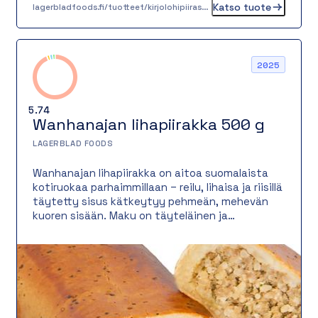
Katso tuote
lagerbladfoods.fi/tuotteet/kirjolohipiiras-100-g
2025
5.74
Wanhanajan lihapiirakka 500 g
LAGERBLAD FOODS
Wanhanajan lihapiirakka on aitoa suomalaista
kotiruokaa parhaimmillaan – reilu, lihaisa ja riisillä
täytetty sisus kätkeytyy pehmeän, mehevän
kuoren sisään. Maku on täyteläinen ja
nostalginen, juuri kuten ennen vanhaan. Tämä
lihapiirakka on täyttävä ja maukas vaihtoehto
niin lounaaksi, iltapalaksi kuin noutopöydän
suolaiseksi tarjottavaksi.