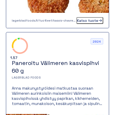
Katso tuote
lagerbladfoods.fi/tuotteet/kasvis-chavrepyorykka-20-g-2
2024
1.57
Paneroitu Välimeren kasvispihvi
60 g
LAGERBLAD FOODS
Anna makunystyröidesi matkustaa suoraan
Välimeren aurinkoisiin maisemiin! Välimeren
kasvispihvissä yhdistyy paprikan, kikherneiden,
tomaatin, munakoison, kesäkurpitsan ja sipulin
herkullisuus vegaaniseksi kasvispihviksi. Pihvin
kruunaa Mö kasvipohjainen kreikkalainen juusto,