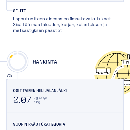
SELITE
Lopputuotteen ainesosien ilmastovaikutukset.
Sisältää maatalouden, karjan, kalastuksen ja
metsästyksen päästöt.
HANKINTA
7
%
OSITTAINEN HIILIJALANJÄLKI
0.07
kg CO₂e
/ kg
SUURIN PÄÄSTÖKATEGORIA