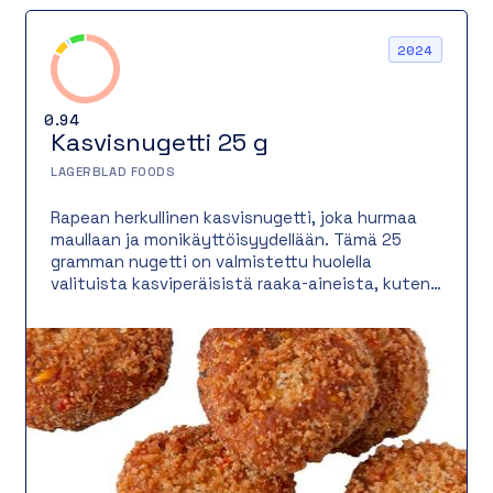
2024
0.94
Kasvisnugetti 25 g
LAGERBLAD FOODS
Rapean herkullinen kasvisnugetti, joka hurmaa
maullaan ja monikäyttöisyydellään. Tämä 25
gramman nugetti on valmistettu huolella
valituista kasviperäisistä raaka-aineista, kuten
keltaisesta herneestä, porkkanasta, maissista
ja perunasta. Lopputuloksena on täyteläinen
maku ja miellyttävä rakenne, jonka kruunaa
rapea, gluteeniton leivitys. Kasvispitoisuus on
jopa 92 %, ja mausteiden tasapainoinen
yhdistelmä antaa nugeteille herkullisen,
sopivasti maustetun luonteen. Sopii
erinomaisesti dipattavaksi, lisukkeeksi, salaattiin
tai osaksi rentoa pääruokaa.