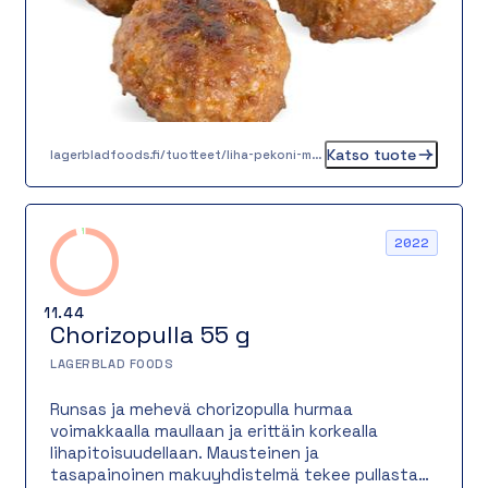
Katso tuote
lagerbladfoods.fi/tuotteet/liha-pekoni-mallaspulla-30-g
2022
11.44
Chorizopulla 55 g
LAGERBLAD FOODS
Runsas ja mehevä chorizopulla hurmaa
voimakkaalla maullaan ja erittäin korkealla
lihapitoisuudellaan. Mausteinen ja
tasapainoinen makuyhdistelmä tekee pullasta