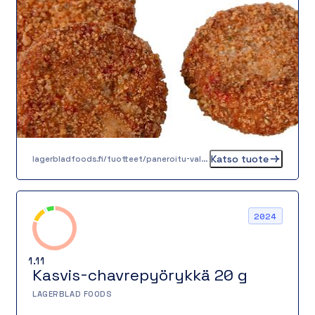
joka antaa sille aidon välimerellisen tunnelman.
Pihvi paistetaan valurautapannulla täydelliseksi,
jolloin se saa rapean pinnan ja mehevän
sisuksen.
Katso tuote
lagerbladfoods.fi/tuotteet/paneroitu-valimeren-kasvispihvi-60-g
2024
1.11
Kasvis-chavrepyörykkä 20 g
LAGERBLAD FOODS