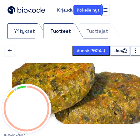
Kirjaudu
Kokeile nyt
Valikko
Yritykset
Tuotteet
Tuottajat
Vuosi: 2024
Jaa
HIILIJALANJÄLKI *