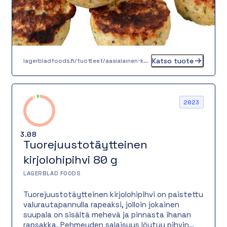
pulla pysyy täydellisesti koossa myös
kastikkeessa, mikä tekee siitä varman suosikin
niin wokkiin kuin pataruokiin.
Katso tuote
lagerbladfoods.fi/tuotteet/aasialainen-kanapyorykka-30-g
2023
3.08
Tuorejuustotäytteinen
kirjolohipihvi 80 g
LAGERBLAD FOODS
Tuorejuustotäytteinen kirjolohipihvi on paistettu
valurautapannulla rapeaksi, jolloin jokainen
suupala on sisältä mehevä ja pinnasta ihanan
rapsakka. Pehmeyden salaisuus löytyy pihvin