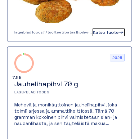
Katso tuote
lagerbladfoods.fi/tuotteet/bataattipihvi-n-30-g
2025
7.55
Jauhelihapihvi 70 g
LAGERBLAD FOODS
Mehevä ja monikäyttöinen jauhelihapihvi, joka
toimii arjessa ja ammattikeittiössä. Tämä 70
gramman kokoinen pihvi valmistetaan sian- ja
naudanlihasta, ja sen täyteläistä makua
täydentävät peruna ja sipuli sekä klassinen
musta- ja maustepippurin yhdistelmä.