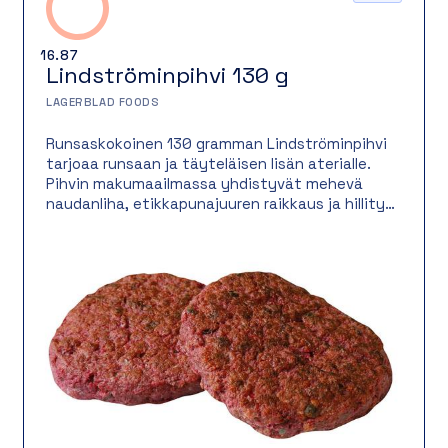
16.87
Lindströminpihvi 130 g
LAGERBLAD FOODS
Runsaskokoinen 130 gramman Lindströminpihvi
tarjoaa runsaan ja täyteläisen lisän aterialle.
Pihvin makumaailmassa yhdistyvät mehevä
naudanliha, etikkapunajuuren raikkaus ja hillityt
mausteet, jotka nostavat pihvin klassisen maun
esiin. Sopii erityisen hyvin lämpimäksi ateriaksi
esimerkiksi perunoiden ja salaatin kanssa, mutta
toimii myös näyttävänä noutopöydän
tarjottavana. Helppo ja käytännöllinen
Lindströminpihvi on luotettava valinta niin
arkeen kuin juhlaankin.