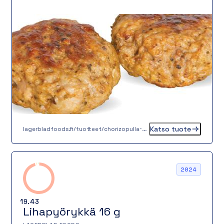
monipuolisen ja herkullisen vaihtoehdon niin
lounaslautaselle kuin à la carte -tarjoiluun.
Valmiiksi kypsä, pakasteena säilyvä pulla on
maidoton, laktoositon, gluteeniton eikä sisällä
kananmunaa, joten se sopii monenlaisiin
ruokavalioihin.
Katso tuote
lagerbladfoods.fi/tuotteet/chorizopulla-55-g
2024
19.43
Lihapyörykkä 16 g