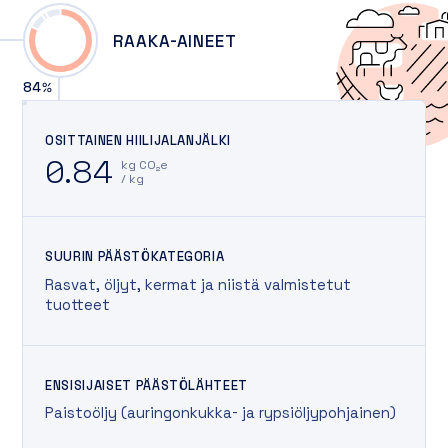
RAAKA-AINEET
84
%
OSITTAINEN HIILIJALANJÄLKI
0.84
kg CO₂e
/ kg
SUURIN PÄÄSTÖKATEGORIA
Rasvat, öljyt, kermat ja niistä valmistetut
tuotteet
ENSISIJAISET PÄÄSTÖLÄHTEET
Paistoöljy (auringonkukka- ja rypsiöljypohjainen)