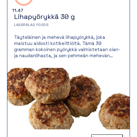
11.47
Lihapyörykkä 30 g
LAGERBLAD FOODS
Täyteläinen ja mehevä lihapyörykkä, joka
maistuu aidosti kotikeittiöltä. Tämä 30
gramman kokoinen pyörykkä valmistetaan sian-
ja naudanlihasta, ja sen pehmeän mehevän
rakenteen viimeistelevät peruna ja sipuli.