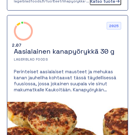
Katso tuote
lagerbladfoods.fi/tuotteet/lihapyorykka-30-g
2025
2.07
Aasialainen kanapyörykkä 30 g
LAGERBLAD FOODS
Perinteiset aasialaiset mausteet ja mehukas
kanan jauheliha kohtaavat tässä täydellisessä
fuusiossa, jossa jokainen suupala vie sinut
makumatkalle Kaukoitään. Kanapyörykän
salaisuus piilee auringossa kypsyneen mangon
makeuden ja limen raikkaan hapokkuuden
tasapainossa. Aromikkaiden mausteiden kanssa
syntyy vastustamattoman herkullinen pulla.
Tämä pyörykkä on yhtä monipuolinen kuin
maukas – tarjoile se pääruokana, salaatissa,
street foodina tai osana juhlabuffettia. Lisäksi