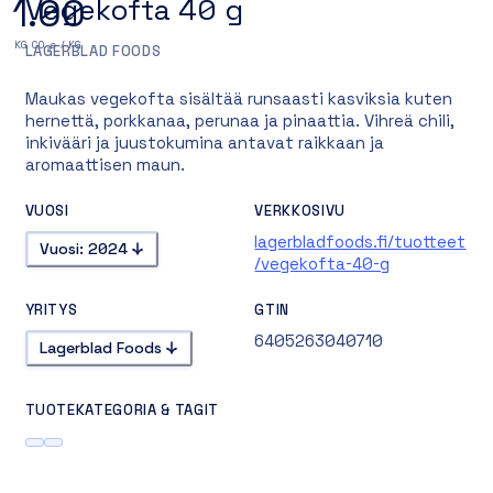
1.00
Vegekofta 40 g
KG CO₂e / KG
LAGERBLAD FOODS
Maukas vegekofta sisältää runsaasti kasviksia kuten
hernettä, porkkanaa, perunaa ja pinaattia. Vihreä chili,
inkivääri ja juustokumina antavat raikkaan ja
aromaattisen maun.
VUOSI
VERKKOSIVU
lagerbladfoods.fi/tuotteet
Vuosi: 2024
/vegekofta-40-g
YRITYS
GTIN
6405263040710
Lagerblad Foods
TUOTEKATEGORIA & TAGIT