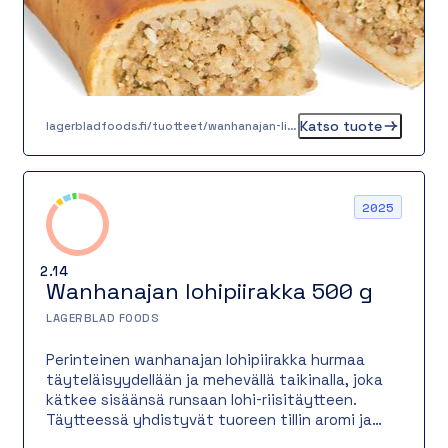
Katso tuote
lagerbladfoods.fi/tuotteet/wanhanajan-lihapiirakka-05-kg
2025
2.14
Wanhanajan lohipiirakka 500 g
LAGERBLAD FOODS
Perinteinen wanhanajan lohipiirakka hurmaa
täyteläisyydellään ja mehevällä taikinalla, joka
kätkee sisäänsä runsaan lohi-riisitäytteen.
Täytteessä yhdistyvät tuoreen tillin aromi ja
hienostuneet mausteet, jotka tuovat makuun