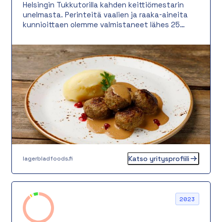
Helsingin Tukkutorilla kahden keittiömestarin
unelmasta. Perinteitä vaalien ja raaka-aineita
kunnioittaen olemme valmistaneet lähes 25
vuotta suussa sulavaa ruokaa hotellien ja
ravintoloiden vaativiin tarpeisiin. Aluksi oli vain
kahden keittiömestarin unelma hyvästä ruoasta
– kuluneina vuosina tuosta unelmasta on
kasvanut monipuolinen ruokatalo. Tänä päivänä
työllistämme jo noin 35 ammattilaista, jotka
ovat tekemässä tuotteitamme ja palvelemassa
asiakkaitamme ja yhteistyökumppaneitamme.
Katso yritysprofiili
lagerbladfoods.fi
2023