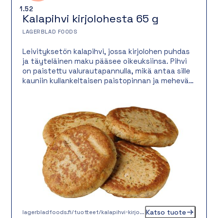
1.52
Kalapihvi kirjolohesta 65 g
LAGERBLAD FOODS
Leivityksetön kalapihvi, jossa kirjolohen puhdas
ja täyteläinen maku pääsee oikeuksiinsa. Pihvi
on paistettu valurautapannulla, mikä antaa sille
kauniin kullankeltaisen paistopinnan ja mehevän
rakenteen. Monipuolinen kalapihvi sopii
erinomaisesti niin lounaspöytään kuin
lämpimäksi ateriaksi esimerkiksi keitettyjen
perunoiden, kermaviilikastikkeen ja
mummonkurkkujen kanssa. Toimii mainiosti
myös kalaburgerin välissä.
Katso tuote
lagerbladfoods.fi/tuotteet/kalapihvi-kirjolohesta-65-g