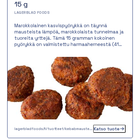
15 g
LAGERBLAD FOODS
Marokkolainen kasvispyörykkä on täynnä
mausteista lämpöä, marokkolaista tunnelmaa ja
tuoreita yrttejä. Tämä 15 gramman kokoinen
pyörykkä on valmistettu harmaaherneestä (41
%) ja täydennetty tomaatilla, riisillä sekä
sipulilla. Tarjoile pitaleivän välissä raikkaan
salaatin ja jogurttikastikkeen kera,
kasviskulhossa lämpimän riisin päällä tai osana
värikästä pyörykkäbaaria – vaihtoehtoja on
loputtomasti!
Katso tuote
lagerbladfoods.fi/tuotteet/kebabmausteinen-kasvispyorykka-15-g