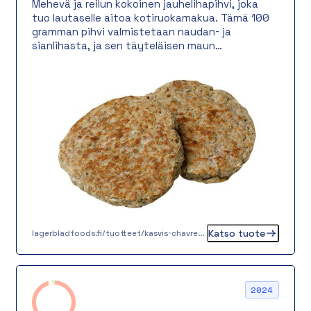
Mehevä ja reilun kokoinen jauhelihapihvi, joka
tuo lautaselle aitoa kotiruokamakua. Tämä 100
gramman pihvi valmistetaan naudan- ja
sianlihasta, ja sen täyteläisen maun
viimeistelevät peruna, sipuli sekä ripaus musta-
ja maustepippuria. Rakenteeltaan pihvi on
mehevä ja napakka, ja se sopii monipuolisesti
erilaisiin annoksiin – perinteiseen kotiruokaan,
lounaslinjastoon tai burgerin väliin.
Katso tuote
lagerbladfoods.fi/tuotteet/kasvis-chavrepyorykka-20-g-2-2-2
2024