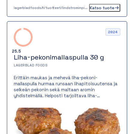
Katso tuote
lagerbladfoods.fi/tuotteet/lindstrominpihvi-130-g
2024
25.5
Liha-pekonimallaspulla 30 g
LAGERBLAD FOODS
Erittäin maukas ja mehevä liha-pekoni-
mallaspulla hurmaa runsaan lihapitoisuutensa ja
selkeän pekonin sekä maltaan aromin
yhdistelmällä. Helposti tarjoiltava liha-
pekonimallaspulla on maidoton ja laktoositon, ja
se tuo aterialle täyteläistä makua ja
houkuttelevaa ulkonäköä.