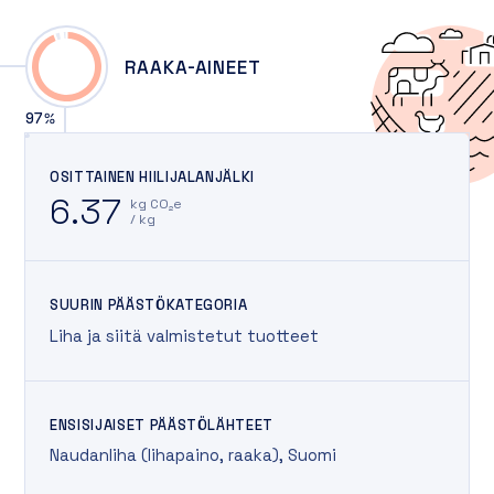
RAAKA-AINEET
97
%
OSITTAINEN HIILIJALANJÄLKI
6.37
kg CO₂e
/ kg
SUURIN PÄÄSTÖKATEGORIA
Liha ja siitä valmistetut tuotteet
ENSISIJAISET PÄÄSTÖLÄHTEET
Naudanliha (lihapaino
,
raaka)
,
Suomi