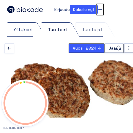
Kirjaudu
Kokeile nyt
Valikko
Yritykset
Tuotteet
Tuottajat
Vuosi: 2024
Jaa
HIILIJALANJÄLKI *