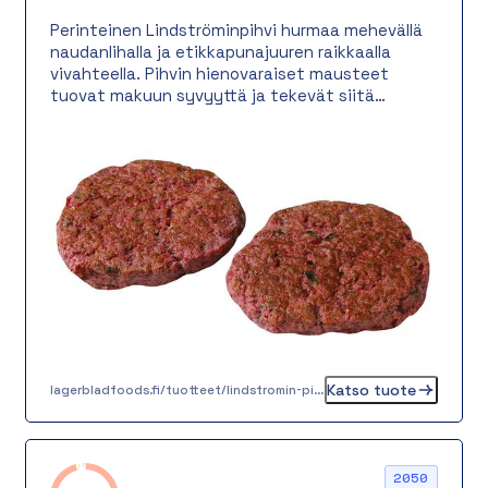
Perinteinen Lindströminpihvi hurmaa mehevällä
naudanlihalla ja etikkapunajuuren raikkaalla
vivahteella. Pihvin hienovaraiset mausteet
tuovat makuun syvyyttä ja tekevät siitä
täydellisen valinnan niin lämpimäksi ateriaksi
kuin noutopöydän suolaiseksi tarjottavaksi.
Katso tuote
lagerbladfoods.fi/tuotteet/lindstromin-pihvi-100-g
2050