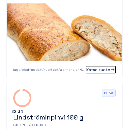
syvyyttä ja raikkautta. Tämä piirakka sopii
mainiosti lämpimäksi ateriaksi salaatin kera,
mutta toimii myös erinomaisesti noutopöydän
suolaisena tarjottavana, kokousten tarjoilussa
tai vaikkapa täyttävänä välipalana.
Katso tuote
lagerbladfoods.fi/tuotteet/wanhanajan-lohipiirakka-05-kg
2050
22.34
Lindströminpihvi 100 g
LAGERBLAD FOODS