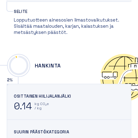
SELITE
Lopputuotteen ainesosien ilmastovaikutukset.
Sisältää maatalouden, karjan, kalastuksen ja
metsästyksen päästöt.
HANKINTA
2
%
OSITTAINEN HIILIJALANJÄLKI
0.14
kg CO₂e
/ kg
SUURIN PÄÄSTÖKATEGORIA