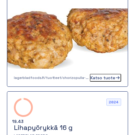
monipuolisen ja herkullisen vaihtoehdon niin
lounaslautaselle kuin à la carte -tarjoiluun.
Valmiiksi kypsä, pakasteena säilyvä pulla on
maidoton, laktoositon, gluteeniton eikä sisällä
kananmunaa, joten se sopii monenlaisiin
ruokavalioihin.
Katso tuote
lagerbladfoods.fi/tuotteet/chorizopulla-55-g
2024
19.43
Lihapyörykkä 16 g