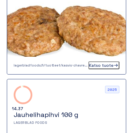
Rakenteeltaan pihvi on sopivan napakka ja
mehukas, joten se sopii erinomaisesti
lounasannoksiin, burgerin väliin tai osaksi
perinteistä kotiruokaa.
Katso tuote
lagerbladfoods.fi/tuotteet/kasvis-chavrepyorykka-20-g-2-2-2-2
2025
14.37
Jauhelihapihvi 100 g
LAGERBLAD FOODS