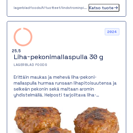
Katso tuote
lagerbladfoods.fi/tuotteet/lindstrominpihvi-130-g
2024
25.5
Liha-pekonimallaspulla 30 g
LAGERBLAD FOODS
Erittäin maukas ja mehevä liha-pekoni-
mallaspulla hurmaa runsaan lihapitoisuutensa ja
selkeän pekonin sekä maltaan aromin
yhdistelmällä. Helposti tarjoiltava liha-
pekonimallaspulla on maidoton ja laktoositon, ja
se tuo aterialle täyteläistä makua ja
houkuttelevaa ulkonäköä.