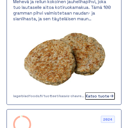
Mehevä ja reilun kokoinen jauhelihapihvi, joka
tuo lautaselle aitoa kotiruokamakua. Tämä 100
gramman pihvi valmistetaan naudan- ja
sianlihasta, ja sen täyteläisen maun
viimeistelevät peruna, sipuli sekä ripaus musta-
ja maustepippuria. Rakenteeltaan pihvi on
mehevä ja napakka, ja se sopii monipuolisesti
erilaisiin annoksiin – perinteiseen kotiruokaan,
lounaslinjastoon tai burgerin väliin.
Katso tuote
lagerbladfoods.fi/tuotteet/kasvis-chavrepyorykka-20-g-2-2-2
2024