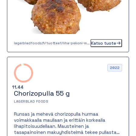
Katso tuote
lagerbladfoods.fi/tuotteet/liha-pekoni-mallaspulla-30-g
2022
11.44
Chorizopulla 55 g
LAGERBLAD FOODS
Runsas ja mehevä chorizopulla hurmaa
voimakkaalla maullaan ja erittäin korkealla
lihapitoisuudellaan. Mausteinen ja
tasapainoinen makuyhdistelmä tekee pullasta