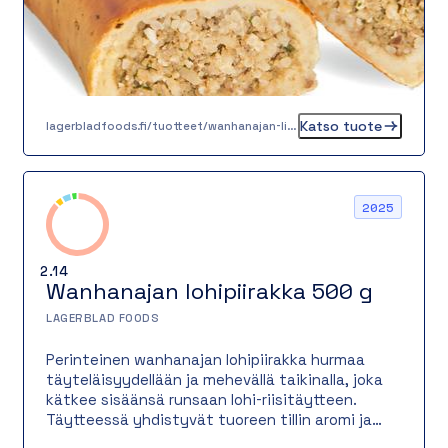
Katso tuote
lagerbladfoods.fi/tuotteet/wanhanajan-lihapiirakka-05-kg
2025
2.14
Wanhanajan lohipiirakka 500 g
LAGERBLAD FOODS
Perinteinen wanhanajan lohipiirakka hurmaa
täyteläisyydellään ja mehevällä taikinalla, joka
kätkee sisäänsä runsaan lohi-riisitäytteen.
Täytteessä yhdistyvät tuoreen tillin aromi ja
hienostuneet mausteet, jotka tuovat makuun