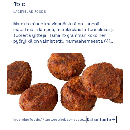
15 g
LAGERBLAD FOODS
Marokkolainen kasvispyörykkä on täynnä
mausteista lämpöä, marokkolaista tunnelmaa ja
tuoreita yrttejä. Tämä 15 gramman kokoinen
pyörykkä on valmistettu harmaaherneestä (41
%) ja täydennetty tomaatilla, riisillä sekä
sipulilla. Tarjoile pitaleivän välissä raikkaan
salaatin ja jogurttikastikkeen kera,
kasviskulhossa lämpimän riisin päällä tai osana
värikästä pyörykkäbaaria – vaihtoehtoja on
loputtomasti!
Katso tuote
lagerbladfoods.fi/tuotteet/kebabmausteinen-kasvispyorykka-15-g