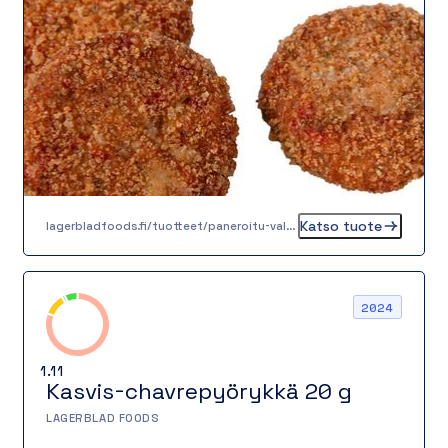
joka antaa sille aidon välimerellisen tunnelman.
Pihvi paistetaan valurautapannulla täydelliseksi,
jolloin se saa rapean pinnan ja mehevän
sisuksen.
Katso tuote
lagerbladfoods.fi/tuotteet/paneroitu-valimeren-kasvispihvi-60-g
2024
1.11
Kasvis-chavrepyörykkä 20 g
LAGERBLAD FOODS