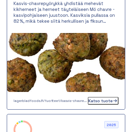
Kasvis-chavrepyörykkä yhdistää mehevät
kikherneet ja herneet täyteläiseen Mö chavre -
kasvipohjaiseen juustoon. Kasviksia pullassa on
82 %, mikä tekee siitä herkullisen ja fiksun
valinnan kestävää syömistä arvostavalle.
Paistettuna valurautapannulla pyörykkä saa
rapean pinnan ja mehevän sisuksen. Täydellinen
lisä lounaalle, päivälliselle tai juhlaan. Valitse
maku, laatu ja vastuullisuus!
Katso tuote
lagerbladfoods.fi/tuotteet/kasvis-chavrepyorykka-20-g
2025