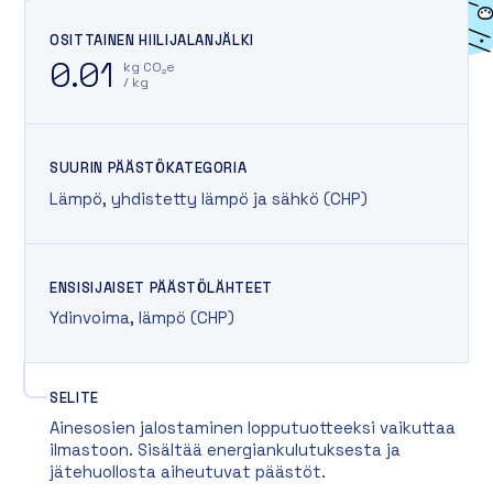
OSITTAINEN HIILIJALANJÄLKI
0.01
kg CO₂e
/ kg
SUURIN PÄÄSTÖKATEGORIA
Lämpö, yhdistetty lämpö ja sähkö (CHP)
ENSISIJAISET PÄÄSTÖLÄHTEET
Ydinvoima
,
lämpö (CHP)
SELITE
Ainesosien jalostaminen lopputuotteeksi vaikuttaa
ilmastoon. Sisältää energiankulutuksesta ja
jätehuollosta aiheutuvat päästöt.