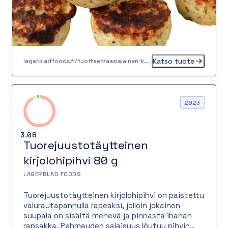
pulla pysyy täydellisesti koossa myös
kastikkeessa, mikä tekee siitä varman suosikin
niin wokkiin kuin pataruokiin.
Katso tuote
lagerbladfoods.fi/tuotteet/aasialainen-kanapyorykka-30-g
2023
3.08
Tuorejuustotäytteinen
kirjolohipihvi 80 g
LAGERBLAD FOODS
Tuorejuustotäytteinen kirjolohipihvi on paistettu
valurautapannulla rapeaksi, jolloin jokainen
suupala on sisältä mehevä ja pinnasta ihanan
rapsakka. Pehmeyden salaisuus löytyy pihvin