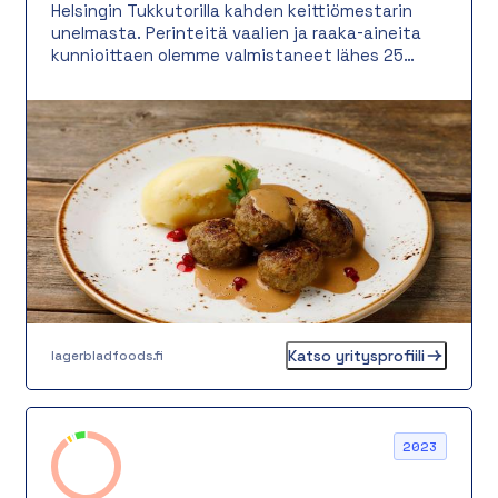
Helsingin Tukkutorilla kahden keittiömestarin
unelmasta. Perinteitä vaalien ja raaka-aineita
kunnioittaen olemme valmistaneet lähes 25
vuotta suussa sulavaa ruokaa hotellien ja
ravintoloiden vaativiin tarpeisiin. Aluksi oli vain
kahden keittiömestarin unelma hyvästä ruoasta
– kuluneina vuosina tuosta unelmasta on
kasvanut monipuolinen ruokatalo. Tänä päivänä
työllistämme jo noin 35 ammattilaista, jotka
ovat tekemässä tuotteitamme ja palvelemassa
asiakkaitamme ja yhteistyökumppaneitamme.
Katso yritysprofiili
lagerbladfoods.fi
2023