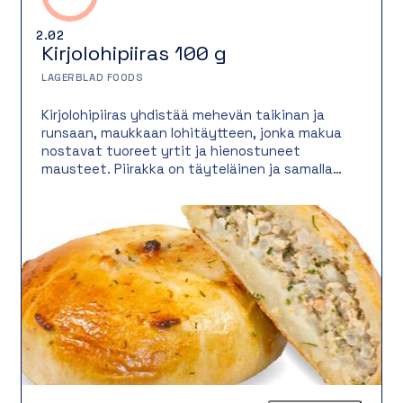
2.02
Kirjolohipiiras 100 g
LAGERBLAD FOODS
Kirjolohipiiras yhdistää mehevän taikinan ja
runsaan, maukkaan lohitäytteen, jonka makua
nostavat tuoreet yrtit ja hienostuneet
mausteet. Piirakka on täyteläinen ja samalla
raikas, ja se sopii mainiosti lämpimäksi ateriaksi
esimerkiksi salaatin kera, mutta toimii myös
noutopöydän suolaisena tarjottavana,
kokoustarjoilussa tai täyttävänä välipalana.
Pyöreä 100 gramman annoskoko tekee
tarjoilusta vaivatonta ja nopeaa.