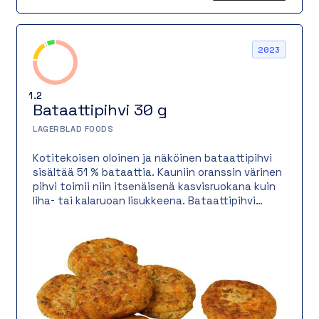
2023
1.2
Bataattipihvi 30 g
LAGERBLAD FOODS
Kotitekoisen oloinen ja näköinen bataattipihvi
sisältää 51 % bataattia. Kauniin oranssin värinen
pihvi toimii niin itsenäisenä kasvisruokana kuin
liha- tai kalaruoan lisukkeena. Bataattipihvi
paistetaan valurautapannulla, jossa se saa
rapean ja herkullisen paistopinnan.