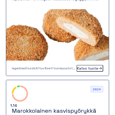
sisältä: kermainen, miedosti maustettu
tuorejuustotäyte kätkeytyy pihvin sisään ja
tuo makuelämykseen silkkistä täyteläisyyttä.
Tuotteessa on 55 % kirjolohta ja täytettä 15 % –
täydellinen tasapaino kalan ja kermaisen
tuorejuuston välillä.
Katso tuote
lagerbladfoods.fi/tuotteet/tuorejuustotaytteinen-kirjolohipihvi-80-g
2024
1.14
Marokkolainen kasvispyörykkä