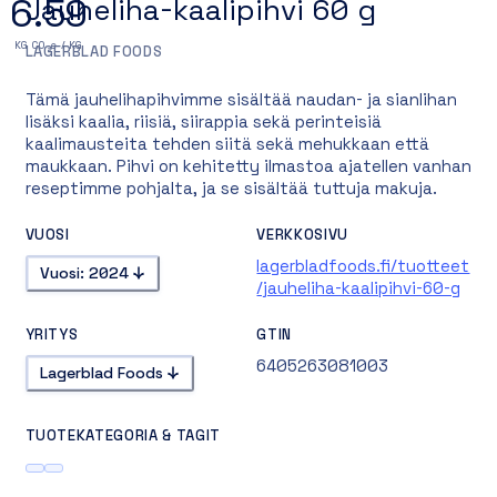
6.59
Jauheliha-kaalipihvi 60 g
KG CO₂e / KG
LAGERBLAD FOODS
Tämä jauhelihapihvimme sisältää naudan- ja sianlihan
lisäksi kaalia, riisiä, siirappia sekä perinteisiä
kaalimausteita tehden siitä sekä mehukkaan että
maukkaan. Pihvi on kehitetty ilmastoa ajatellen vanhan
reseptimme pohjalta, ja se sisältää tuttuja makuja.
VUOSI
VERKKOSIVU
lagerbladfoods.fi/tuotteet
Vuosi: 2024
/jauheliha-kaalipihvi-60-g
YRITYS
GTIN
6405263081003
Lagerblad Foods
TUOTEKATEGORIA & TAGIT