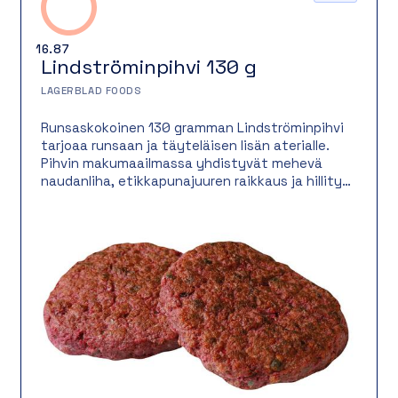
16.87
Lindströminpihvi 130 g
LAGERBLAD FOODS
Runsaskokoinen 130 gramman Lindströminpihvi
tarjoaa runsaan ja täyteläisen lisän aterialle.
Pihvin makumaailmassa yhdistyvät mehevä
naudanliha, etikkapunajuuren raikkaus ja hillityt
mausteet, jotka nostavat pihvin klassisen maun
esiin. Sopii erityisen hyvin lämpimäksi ateriaksi
esimerkiksi perunoiden ja salaatin kanssa, mutta
toimii myös näyttävänä noutopöydän
tarjottavana. Helppo ja käytännöllinen
Lindströminpihvi on luotettava valinta niin
arkeen kuin juhlaankin.