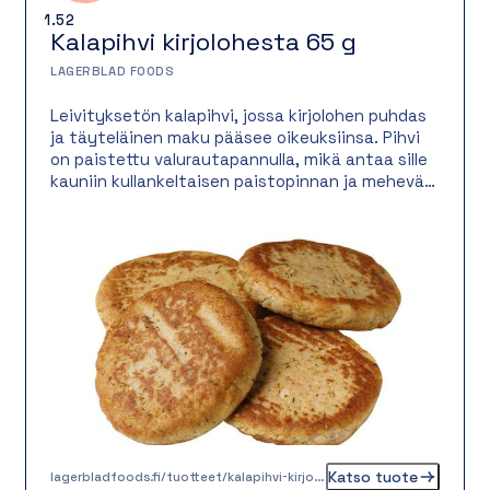
1.52
Kalapihvi kirjolohesta 65 g
LAGERBLAD FOODS
Leivityksetön kalapihvi, jossa kirjolohen puhdas
ja täyteläinen maku pääsee oikeuksiinsa. Pihvi
on paistettu valurautapannulla, mikä antaa sille
kauniin kullankeltaisen paistopinnan ja mehevän
rakenteen. Monipuolinen kalapihvi sopii
erinomaisesti niin lounaspöytään kuin
lämpimäksi ateriaksi esimerkiksi keitettyjen
perunoiden, kermaviilikastikkeen ja
mummonkurkkujen kanssa. Toimii mainiosti
myös kalaburgerin välissä.
Katso tuote
lagerbladfoods.fi/tuotteet/kalapihvi-kirjolohesta-65-g