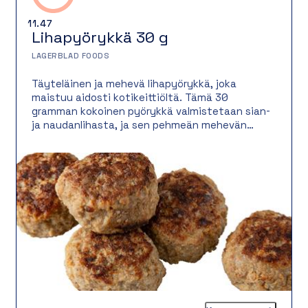
11.47
Lihapyörykkä 30 g
LAGERBLAD FOODS
Täyteläinen ja mehevä lihapyörykkä, joka
maistuu aidosti kotikeittiöltä. Tämä 30
gramman kokoinen pyörykkä valmistetaan sian-
ja naudanlihasta, ja sen pehmeän mehevän
rakenteen viimeistelevät peruna ja sipuli.