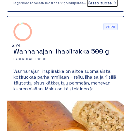
Katso tuote
lagerbladfoods.fi/tuotteet/kirjolohipiiras-100-g
2025
5.74
Wanhanajan lihapiirakka 500 g
LAGERBLAD FOODS
Wanhanajan lihapiirakka on aitoa suomalaista
kotiruokaa parhaimmillaan – reilu, lihaisa ja riisillä
täytetty sisus kätkeytyy pehmeän, mehevän
kuoren sisään. Maku on täyteläinen ja
nostalginen, juuri kuten ennen vanhaan. Tämä
lihapiirakka on täyttävä ja maukas vaihtoehto
niin lounaaksi, iltapalaksi kuin noutopöydän
suolaiseksi tarjottavaksi.