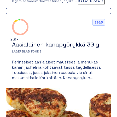
Katso tuote
lagerbladfoods.fi/tuotteet/lihapyorykka-30-g
2025
2.07
Aasialainen kanapyörykkä 30 g
LAGERBLAD FOODS
Perinteiset aasialaiset mausteet ja mehukas
kanan jauheliha kohtaavat tässä täydellisessä
fuusiossa, jossa jokainen suupala vie sinut
makumatkalle Kaukoitään. Kanapyörykän
salaisuus piilee auringossa kypsyneen mangon
makeuden ja limen raikkaan hapokkuuden
tasapainossa. Aromikkaiden mausteiden kanssa
syntyy vastustamattoman herkullinen pulla.
Tämä pyörykkä on yhtä monipuolinen kuin
maukas – tarjoile se pääruokana, salaatissa,
street foodina tai osana juhlabuffettia. Lisäksi