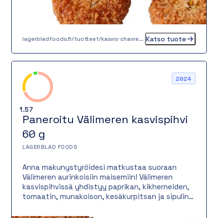
Katso tuote
lagerbladfoods.fi/tuotteet/kasvis-chavrepyorykka-20-g-2
2024
1.57
Paneroitu Välimeren kasvispihvi
60 g
LAGERBLAD FOODS
Anna makunystyröidesi matkustaa suoraan
Välimeren aurinkoisiin maisemiin! Välimeren
kasvispihvissä yhdistyy paprikan, kikherneiden,
tomaatin, munakoison, kesäkurpitsan ja sipulin
herkullisuus vegaaniseksi kasvispihviksi. Pihvin
kruunaa Mö kasvipohjainen kreikkalainen juusto,