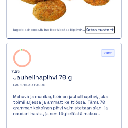
Katso tuote
lagerbladfoods.fi/tuotteet/bataattipihvi-n-30-g
2025
7.55
Jauhelihapihvi 70 g
LAGERBLAD FOODS
Mehevä ja monikäyttöinen jauhelihapihvi, joka
toimii arjessa ja ammattikeittiössä. Tämä 70
gramman kokoinen pihvi valmistetaan sian- ja
naudanlihasta, ja sen täyteläistä makua
täydentävät peruna ja sipuli sekä klassinen
musta- ja maustepippurin yhdistelmä.