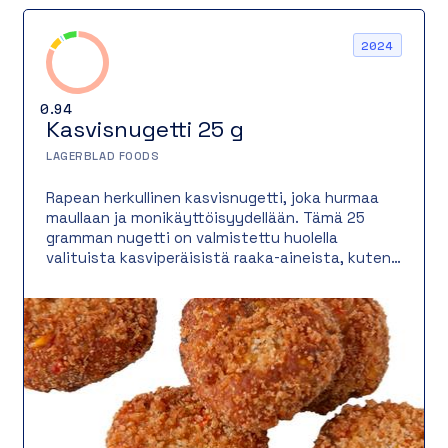
2024
0.94
Kasvisnugetti 25 g
LAGERBLAD FOODS
Rapean herkullinen kasvisnugetti, joka hurmaa
maullaan ja monikäyttöisyydellään. Tämä 25
gramman nugetti on valmistettu huolella
valituista kasviperäisistä raaka-aineista, kuten
keltaisesta herneestä, porkkanasta, maissista
ja perunasta. Lopputuloksena on täyteläinen
maku ja miellyttävä rakenne, jonka kruunaa
rapea, gluteeniton leivitys. Kasvispitoisuus on
jopa 92 %, ja mausteiden tasapainoinen
yhdistelmä antaa nugeteille herkullisen,
sopivasti maustetun luonteen. Sopii
erinomaisesti dipattavaksi, lisukkeeksi, salaattiin
tai osaksi rentoa pääruokaa.