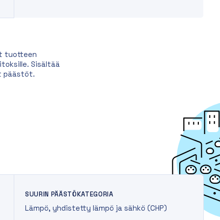
t tuotteen
oksille. Sisältää
t päästöt.
SUURIN PÄÄSTÖKATEGORIA
Lämpö, yhdistetty lämpö ja sähkö (CHP)