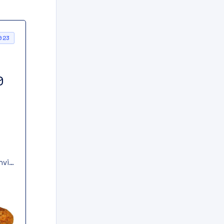
023
0
hvi
i
e