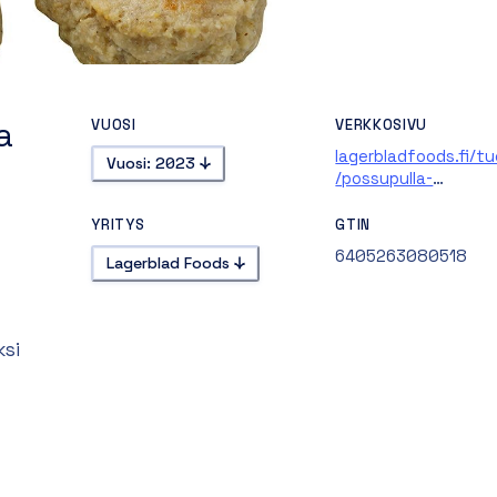
a
VUOSI
VERKKOSIVU
lagerbladfoods.fi/t
Vuosi: 2023
/possupulla-
suomalaisesta-lihas
g
YRITYS
GTIN
6405263080518
Lagerblad Foods
ksi