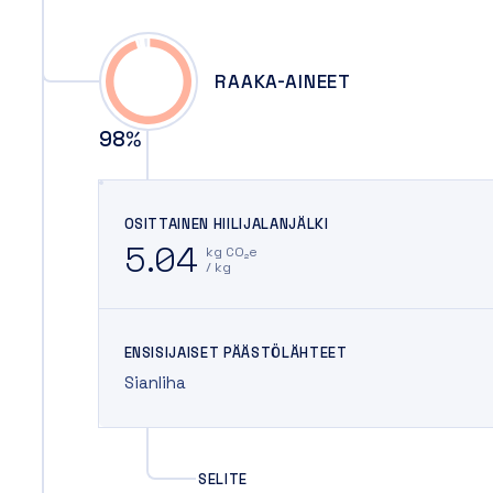
RAAKA-AINEET
98
%
OSITTAINEN HIILIJALANJÄLKI
5.04
kg CO₂e
/ kg
ENSISIJAISET PÄÄSTÖLÄHTEET
Sianliha
SELITE