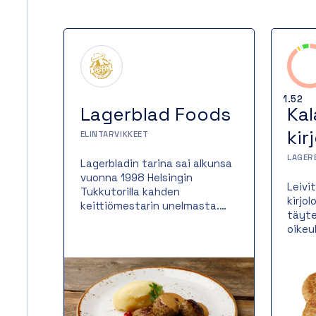
1.52
Lagerblad Foods
Kal
kir
ELINTARVIKKEET
LAGER
Lagerbladin tarina sai alkunsa
vuonna 1998 Helsingin
Leivi
Tukkutorilla kahden
kirjo
keittiömestarin unelmasta.
täyte
Perinteitä vaalien ja raaka-
oikeu
aineita kunnioittaen olemme
paist
valmistaneet lähes 25 vuotta
mikä 
suussa sulavaa ruokaa
kulla
hotellien ja ravintoloiden
ja me
vaativiin tarpeisiin. Aluksi oli
Monip
vain kahden keittiömestarin
erino