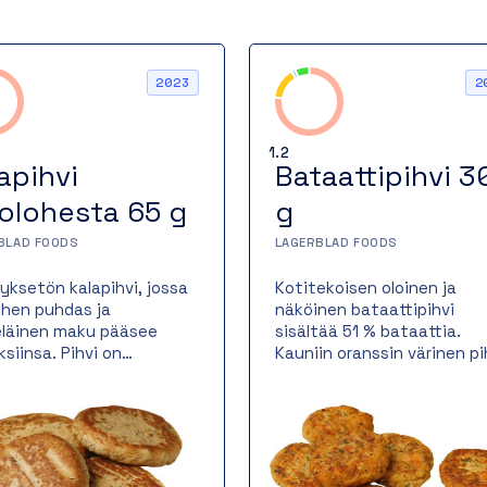
2023
2
1.2
apihvi
Bataattipihvi 3
jolohesta 65 g
g
BLAD FOODS
LAGERBLAD FOODS
tyksetön kalapihvi, jossa
Kotitekoisen oloinen ja
lohen puhdas ja
näköinen bataattipihvi
läinen maku pääsee
sisältää 51 % bataattia.
ksiinsa. Pihvi on
Kauniin oranssin värinen pi
ettu valurautapannulla,
toimii niin itsenäisenä
antaa sille kauniin
kasvisruokana kuin liha- ta
nkeltaisen paistopinnan
kalaruoan lisukkeena.
hevän rakenteen.
Bataattipihvi paistetaan
uolinen kalapihvi sopii
valurautapannulla, jossa s
maisesti niin
saa rapean ja herkullisen