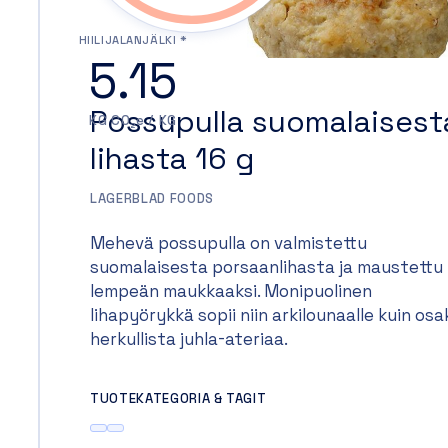
HIILIJALANJÄLKI *
5.15
Possupulla suomalaisest
KG CO₂e / KG
lihasta 16 g
LAGERBLAD FOODS
Mehevä possupulla on valmistettu
suomalaisesta porsaanlihasta ja maustettu
lempeän maukkaaksi. Monipuolinen
lihapyörykkä sopii niin arkilounaalle kuin osa
herkullista juhla-ateriaa.
TUOTEKATEGORIA & TAGIT