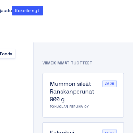
rjaudu
Kokeile nyt
teema
 Foods
VIIMEISIMMÄT TUOTTEET
Mummon sileät
2025
Ranskanperunat
900 g
POHJOLAN PERUNA OY
Kalapihvi