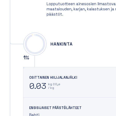
Lopputuotteen ainesosien ilmastovai
maatalouden, karjan, kalastuksen j
päästöt.
HANKINTA
1
%
OSITTAINEN HIILIJALANJÄLKI
0.03
kg CO₂e
/ kg
ENSISIJAISET PÄÄSTÖLÄHTEET
Rahti