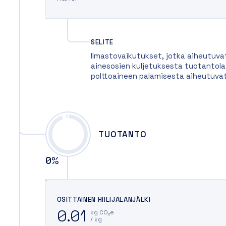
SELITE
Ilmastovaikutukset, jotka aiheutuva
ainesosien kuljetuksesta tuotantolait
polttoaineen palamisesta aiheutuva
TUOTANTO
0
%
OSITTAINEN HIILIJALANJÄLKI
0.01
kg CO₂e
/ kg