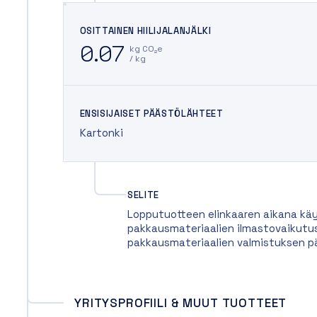
OSITTAINEN HIILIJALANJÄLKI
0.07
kg CO₂e
/ kg
ENSISIJAISET PÄÄSTÖLÄHTEET
Kartonki
SELITE
Lopputuotteen elinkaaren aikana käy
pakkausmateriaalien ilmastovaikutus
pakkausmateriaalien valmistuksen p
YRITYSPROFIILI & MUUT TUOTTEET