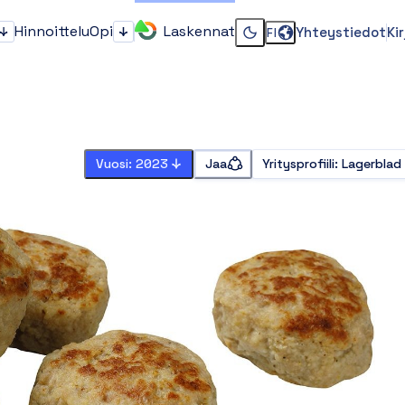
Hinnoittelu
Opi
Laskennat
Yhteystiedot
Ki
FI
Kenelle?
Opi
Vaihda dark tai light 
Vuosi: 2023
Jaa
Yritysprofiili
:
Lagerblad