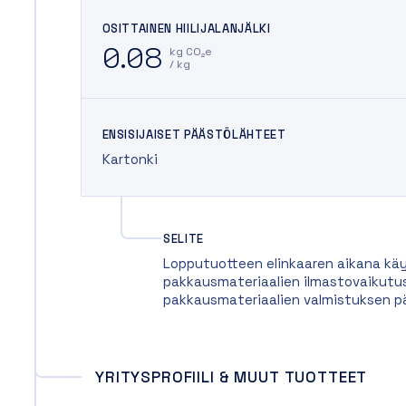
OSITTAINEN HIILIJALANJÄLKI
0.08
kg CO₂e
/ kg
ENSISIJAISET PÄÄSTÖLÄHTEET
Kartonki
SELITE
Lopputuotteen elinkaaren aikana käy
pakkausmateriaalien ilmastovaikutus
pakkausmateriaalien valmistuksen p
YRITYSPROFIILI & MUUT TUOTTEET