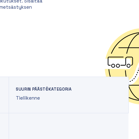
kutukset. Sisältää
a metsästyksen
SUURIN PÄÄSTÖKATEGORIA
Tieliikenne