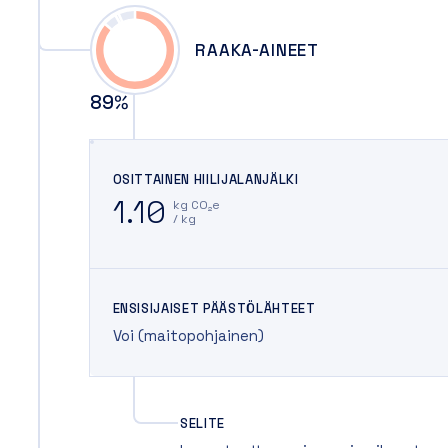
RAAKA-AINEET
89
%
OSITTAINEN HIILIJALANJÄLKI
1.10
kg CO₂e
/ kg
ENSISIJAISET PÄÄSTÖLÄHTEET
Voi (maitopohjainen)
SELITE