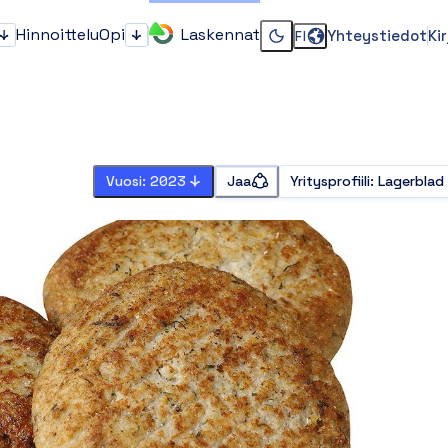
Hinnoittelu
Opi
Laskennat
Yhteystiedot
Ki
FI
Kenelle?
Opi
Vaihda dark tai light 
Vuosi: 2023
Jaa
Yritysprofiili
:
Lagerblad