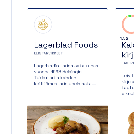
1.52
Lagerblad Foods
Kal
kir
ELINTARVIKKEET
LAGER
Lagerbladin tarina sai alkunsa
vuonna 1998 Helsingin
Leivi
Tukkutorilla kahden
kirjo
keittiömestarin unelmasta.
täyte
Perinteitä vaalien ja raaka-
oikeu
aineita kunnioittaen olemme
paist
valmistaneet lähes 25 vuotta
mikä 
suussa sulavaa ruokaa
kulla
hotellien ja ravintoloiden
ja me
vaativiin tarpeisiin. Aluksi oli
Monip
vain kahden keittiömestarin
erino
unelma hyvästä ruoasta –