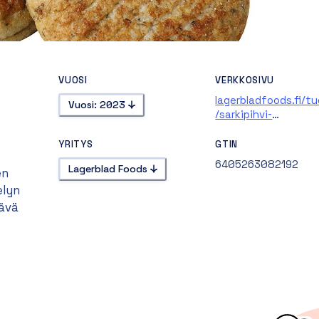
VUOSI
VERKKOSIVU
lagerbladfoods.fi/t
Vuosi: 2023
/sarkipihvi-
ruisjauhotuksella-7
YRITYS
GTIN
6405263082192
Lagerblad Foods
en
elyn
tävä