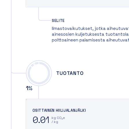
SELITE
Ilmastovaikutukset, jotka aiheutuva
ainesosien kuljetuksesta tuotantolait
polttoaineen palamisesta aiheutuva
TUOTANTO
1
%
OSITTAINEN HIILIJALANJÄLKI
0.01
kg CO₂e
/ kg