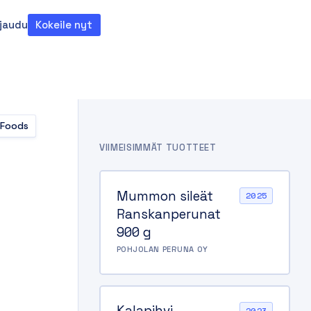
rjaudu
Kokeile nyt
teema
 Foods
VIIMEISIMMÄT TUOTTEET
Mummon sileät
2025
Ranskanperunat
900 g
POHJOLAN PERUNA OY
Kalapihvi