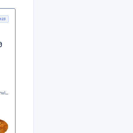
023
0
hvi
i
e