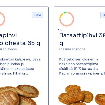
2023
2
1.2
apihvi
Bataattipihvi 3
jolohesta 65 g
g
BLAD FOODS
LAGERBLAD FOODS
tyksetön kalapihvi, jossa
Kotitekoisen oloinen ja
lohen puhdas ja
näköinen bataattipihvi
läinen maku pääsee
sisältää 51 % bataattia.
ksiinsa. Pihvi on
Kauniin oranssin värinen pi
ettu valurautapannulla,
toimii niin itsenäisenä
antaa sille kauniin
kasvisruokana kuin liha- ta
nkeltaisen paistopinnan
kalaruoan lisukkeena.
hevän rakenteen.
Bataattipihvi paistetaan
uolinen kalapihvi sopii
valurautapannulla, jossa s
maisesti niin
saa rapean ja herkullisen