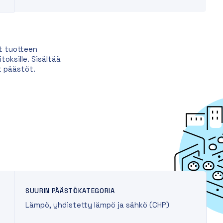
t tuotteen
oksille. Sisältää
t päästöt.
SUURIN PÄÄSTÖKATEGORIA
Lämpö, yhdistetty lämpö ja sähkö (CHP)