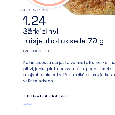
HIILIJALANJÄLKI *
1.24
Särkipihvi
KG CO₂e / KG
ruisjauhotuksella 70 g
LAGERBLAD FOODS
Kotimaisesta särjestä valmistettu herkullin
pihvi, jonka pinta on saanut rapean viimeist
ruisjauhotuksesta. Perinteikäs maku ja kes
valinta arkeen.
TUOTEKATEGORIA & TAGIT