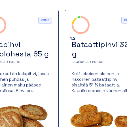
2023
2
1.2
apihvi
Bataattipihvi 3
jolohesta 65 g
g
BLAD FOODS
LAGERBLAD FOODS
tyksetön kalapihvi, jossa
Kotitekoisen oloinen ja
lohen puhdas ja
näköinen bataattipihvi
läinen maku pääsee
sisältää 51 % bataattia.
ksiinsa. Pihvi on
Kauniin oranssin värinen pi
ettu valurautapannulla,
toimii niin itsenäisenä
antaa sille kauniin
kasvisruokana kuin liha- ta
nkeltaisen paistopinnan
kalaruoan lisukkeena.
hevän rakenteen.
Bataattipihvi paistetaan
uolinen kalapihvi sopii
valurautapannulla, jossa s
maisesti niin
saa rapean ja herkullisen