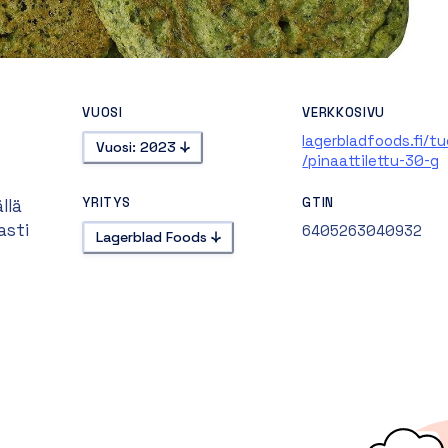
VUOSI
VERKKOSIVU
lagerbladfoods.fi/t
Vuosi: 2023
/pinaattilettu-30-g
YRITYS
GTIN
llä
asti
6405263040932
Lagerblad Foods