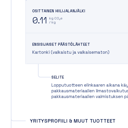
OSITTAINEN HIILIJALANJÄLKI
0.11
kg CO₂e
/ kg
ENSISIJAISET PÄÄSTÖLÄHTEET
Kartonki (valkaistu ja valkaisematon)
SELITE
Lopputuotteen elinkaaren aikana käy
pakkausmateriaalien ilmastovaikutus
pakkausmateriaalien valmistuksen p
YRITYSPROFIILI & MUUT TUOTTEET