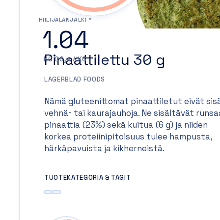
HIILIJALANJÄLKI *
1.04
Pinaattilettu 30 g
KG CO₂e / KG
LAGERBLAD FOODS
Nämä gluteenittomat pinaattiletut eivät sisä
vehnä- tai kaurajauhoja. Ne sisältävät runsa
pinaattia (23%) sekä kuitua (6 g) ja niiden
korkea proteiinipitoisuus tulee hampusta,
härkäpavuista ja kikherneistä.
TUOTEKATEGORIA & TAGIT