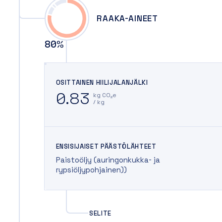
RAAKA-AINEET
80
%
OSITTAINEN HIILIJALANJÄLKI
0.83
kg CO₂e
/ kg
ENSISIJAISET PÄÄSTÖLÄHTEET
Paistoöljy (auringonkukka- ja
rypsiöljypohjainen))
SELITE