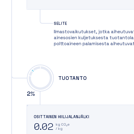
SELITE
Ilmastovaikutukset, jotka aiheutuva
ainesosien kuljetuksesta tuotantolait
polttoaineen palamisesta aiheutuva
TUOTANTO
2
%
OSITTAINEN HIILIJALANJÄLKI
0.02
kg CO₂e
/ kg