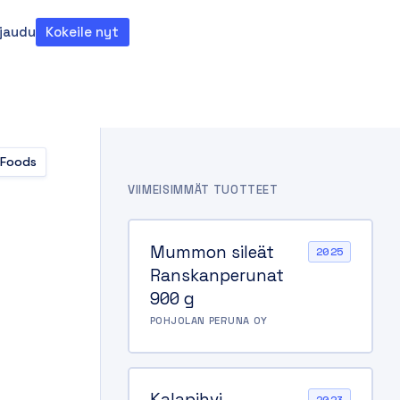
rjaudu
Kokeile nyt
teema
 Foods
VIIMEISIMMÄT TUOTTEET
Mummon sileät
2025
Ranskanperunat
900 g
POHJOLAN PERUNA OY
Kalapihvi