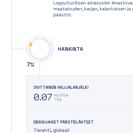
Lopputuotteen ainesosien ilmastovai
maatalouden, karjan, kalastuksen j
päästöt.
HANKINTA
7
%
OSITTAINEN HIILIJALANJÄLKI
0.07
kg CO₂e
/ kg
ENSISIJAISET PÄÄSTÖLÄHTEET
Tierahti
,
globaali