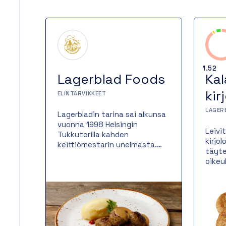
1.52
Lagerblad Foods
Kal
kir
ELINTARVIKKEET
LAGER
Lagerbladin tarina sai alkunsa
vuonna 1998 Helsingin
Leivi
Tukkutorilla kahden
kirjo
keittiömestarin unelmasta.
täyte
Perinteitä vaalien ja raaka-
oikeu
aineita kunnioittaen olemme
paist
valmistaneet lähes 25 vuotta
mikä 
suussa sulavaa ruokaa
kulla
hotellien ja ravintoloiden
ja me
vaativiin tarpeisiin. Aluksi oli
Monip
vain kahden keittiömestarin
erino
unelma hyvästä ruoasta –