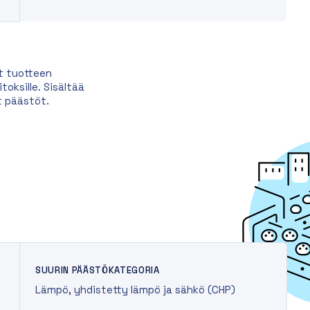
t tuotteen
oksille. Sisältää
t päästöt.
SUURIN PÄÄSTÖKATEGORIA
Lämpö, yhdistetty lämpö ja sähkö (CHP)