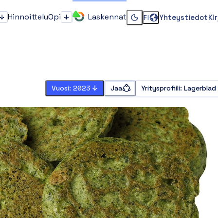
Hinnoittelu
Opi
Laskennat
Yhteystiedot
Ki
FI
Kenelle?
Opi
Vaihda dark tai light 
Vuosi: 2023
Jaa
Yritysprofiili
:
Lagerblad