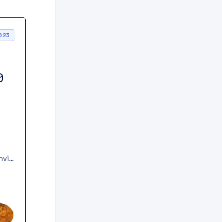
023
0
hvi
i
e