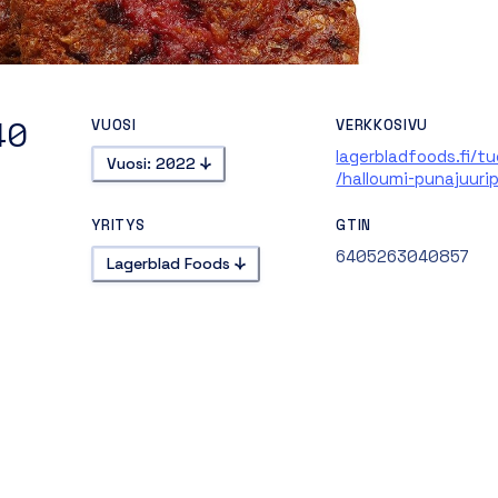
40
VUOSI
VERKKOSIVU
lagerbladfoods.fi/t
Vuosi: 2022
/halloumi-punajuurip
40g
YRITYS
GTIN
6405263040857
Lagerblad Foods