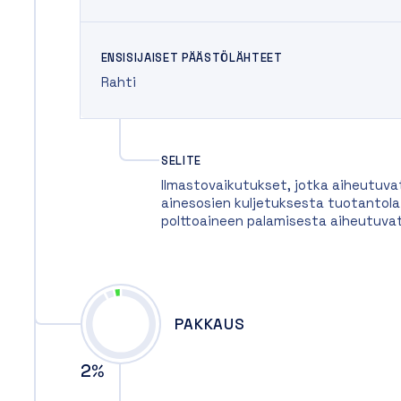
ENSISIJAISET PÄÄSTÖLÄHTEET
Rahti
SELITE
Ilmastovaikutukset, jotka aiheutuva
ainesosien kuljetuksesta tuotantolait
polttoaineen palamisesta aiheutuva
PAKKAUS
2
%