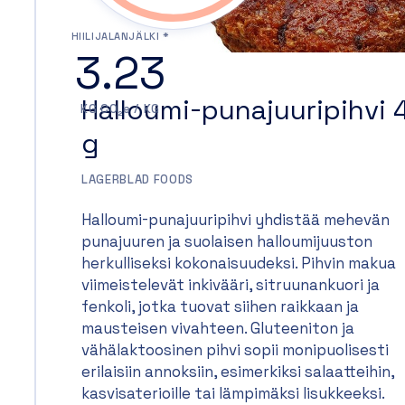
HIILIJALANJÄLKI *
3.23
Halloumi-punajuuripihvi 
KG CO₂e / KG
g
LAGERBLAD FOODS
Halloumi-punajuuripihvi yhdistää mehevän
punajuuren ja suolaisen halloumijuuston
herkulliseksi kokonaisuudeksi. Pihvin makua
viimeistelevät inkivääri, sitruunankuori ja
fenkoli, jotka tuovat siihen raikkaan ja
mausteisen vivahteen. Gluteeniton ja
vähälaktoosinen pihvi sopii monipuolisesti
erilaisiin annoksiin, esimerkiksi salaatteihin,
kasvisaterioille tai lämpimäksi lisukkeeksi.