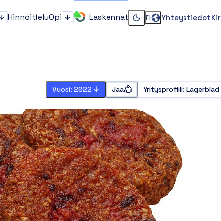
Hinnoittelu
Opi
Laskennat
Yhteystiedot
Ki
FI
Kenelle?
Opi
Vaihda dark tai light 
Vuosi: 2022
Jaa
Yritysprofiili
:
Lagerblad