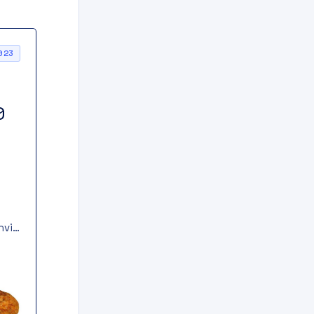
023
0
hvi
i
e