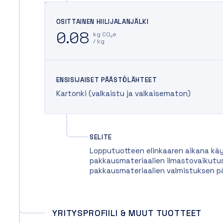
OSITTAINEN HIILIJALANJÄLKI
0.08
kg CO₂e
/ kg
ENSISIJAISET PÄÄSTÖLÄHTEET
Kartonki (valkaistu ja valkaisematon)
SELITE
Lopputuotteen elinkaaren aikana käy
pakkausmateriaalien ilmastovaikutus
pakkausmateriaalien valmistuksen p
YRITYSPROFIILI & MUUT TUOTTEET