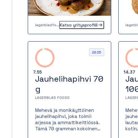
unelma hyvästä ruoasta –
louna
kuluneina vuosina tuosta
lämpi
unelmasta on kasvanut
esime
monipuolinen ruokatalo. Tänä
perun
Katso yritysprofiili
päivänä työllistämme jo noin
lagerbladfoods.fi
kerma
35 ammattilaista, jotka ovat
mumm
tekemässä tuotteitamme ja
Toimi
palvelemassa asiakkaitamme
kalab
ja
2025
yhteistyökumppaneitamme.
7.55
14.37
Jauhelihapihvi 70
Jau
g
10
LAGERBLAD FOODS
LAGER
Mehevä ja monikäyttöinen
Mehev
jauhelihapihvi, joka toimii
jauhe
arjessa ja ammattikeittiössä.
lauta
Tämä 70 gramman kokoinen
kotir
pihvi valmistetaan sian- ja
gramm