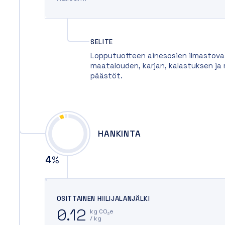
SELITE
Lopputuotteen ainesosien ilmastovai
maatalouden, karjan, kalastuksen j
päästöt.
HANKINTA
4
%
OSITTAINEN HIILIJALANJÄLKI
0.12
kg CO₂e
/ kg