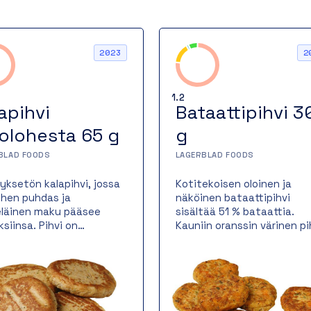
2023
2
1.2
apihvi
Bataattipihvi 3
jolohesta 65 g
g
BLAD FOODS
LAGERBLAD FOODS
tyksetön kalapihvi, jossa
Kotitekoisen oloinen ja
lohen puhdas ja
näköinen bataattipihvi
läinen maku pääsee
sisältää 51 % bataattia.
ksiinsa. Pihvi on
Kauniin oranssin värinen pi
ettu valurautapannulla,
toimii niin itsenäisenä
antaa sille kauniin
kasvisruokana kuin liha- ta
nkeltaisen paistopinnan
kalaruoan lisukkeena.
hevän rakenteen.
Bataattipihvi paistetaan
uolinen kalapihvi sopii
valurautapannulla, jossa s
maisesti niin
saa rapean ja herkullisen