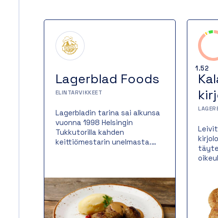
1.52
Lagerblad Foods
Kal
kir
ELINTARVIKKEET
LAGER
Lagerbladin tarina sai alkunsa
vuonna 1998 Helsingin
Leivi
Tukkutorilla kahden
kirjo
keittiömestarin unelmasta.
täyte
Perinteitä vaalien ja raaka-
oikeu
aineita kunnioittaen olemme
paist
valmistaneet lähes 25 vuotta
mikä 
suussa sulavaa ruokaa
kulla
hotellien ja ravintoloiden
ja me
vaativiin tarpeisiin. Aluksi oli
Monip
vain kahden keittiömestarin
erino