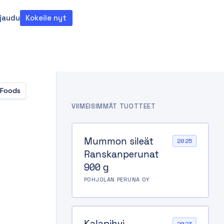
rjaudu
Kokeile nyt
teema
 Foods
VIIMEISIMMÄT TUOTTEET
Mummon sileät
2025
Ranskanperunat
900 g
POHJOLAN PERUNA OY
Kalapihvi