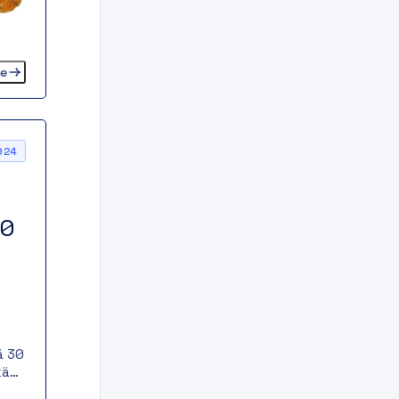
te
024
30
ä 30
kä