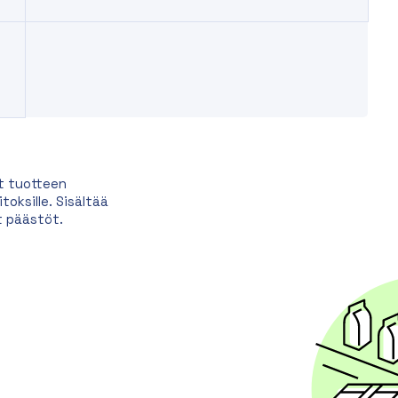
t tuotteen
oksille. Sisältää
t päästöt.