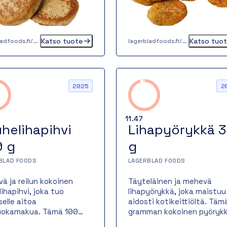
spöytään kuin
paistopinnan.
mäksi ateriaksi
rkiksi keitettyjen
oiden,
Katso tuote
Katso tuo
lagerbladfoods.fi/tuotteet/kalapihvi-kirjolohesta-65-g
lagerbladfoods.fi/tuotteet/bataattipihvi-n-30-g
viilikastikkeen ja
onkurkkujen kanssa.
i mainiosti myös
urgerin välissä.
2025
2
11.47
helihapihvi
Lihapyörykkä 
0 g
g
BLAD FOODS
LAGERBLAD FOODS
ä ja reilun kokoinen
Täyteläinen ja mehevä
lihapihvi, joka tuo
lihapyörykkä, joka maistuu
selle aitoa
aidosti kotikeittiöltä. Täm
uokamakua. Tämä 100
gramman kokoinen pyöryk
an pihvi valmistetaan
valmistetaan sian- ja