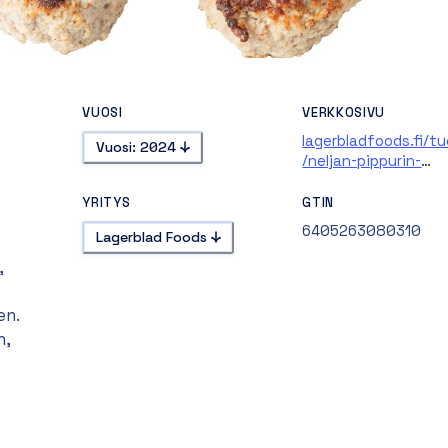
VUOSI
VERKKOSIVU
lagerbladfoods.fi/t
Vuosi: 2024
/neljan-pippurin-
lihapyorykka-30-g
YRITYS
GTIN
6405263080310
Lagerblad Foods
,
en.
n,