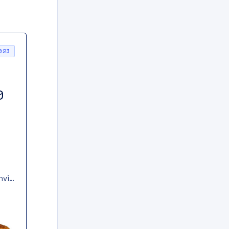
023
0
hvi
i