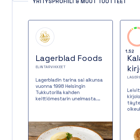
YRITYSPROFIILI & MUUT TUOTTEET
1.52
Lagerblad Foods
Kal
kir
ELINTARVIKKEET
LAGER
Lagerbladin tarina sai alkunsa
vuonna 1998 Helsingin
Leivi
Tukkutorilla kahden
kirjo
keittiömestarin unelmasta.
täyte
Perinteitä vaalien ja raaka-
oikeu
aineita kunnioittaen olemme
paist
valmistaneet lähes 25 vuotta
mikä 
suussa sulavaa ruokaa
kulla
hotellien ja ravintoloiden
ja me
vaativiin tarpeisiin. Aluksi oli