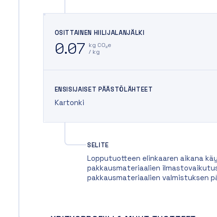
OSITTAINEN HIILIJALANJÄLKI
0.07
kg CO₂e
/ kg
ENSISIJAISET PÄÄSTÖLÄHTEET
Kartonki
SELITE
Lopputuotteen elinkaaren aikana käy
pakkausmateriaalien ilmastovaikutus
pakkausmateriaalien valmistuksen p