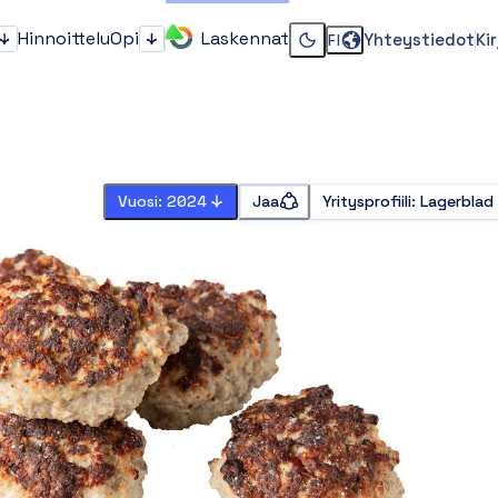
Hinnoittelu
Opi
Laskennat
Yhteystiedot
Ki
FI
Kenelle?
Opi
Vaihda dark tai light 
Vuosi: 2024
Jaa
Yritysprofiili
:
Lagerblad