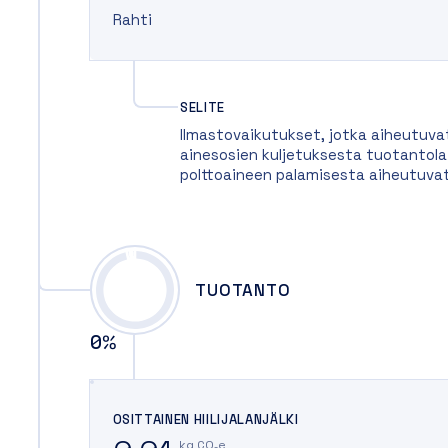
Rahti
SELITE
Ilmastovaikutukset, jotka aiheutuva
ainesosien kuljetuksesta tuotantolait
polttoaineen palamisesta aiheutuva
TUOTANTO
0
%
OSITTAINEN HIILIJALANJÄLKI
kg CO₂e