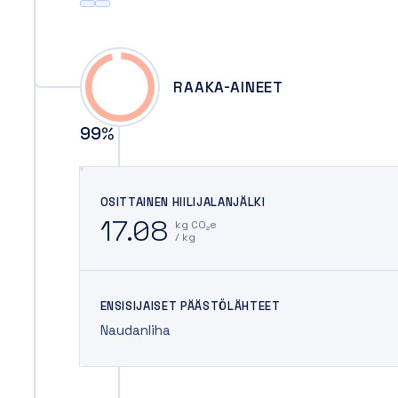
RAAKA-AINEET
99
%
OSITTAINEN HIILIJALANJÄLKI
17.08
kg CO₂e
/ kg
ENSISIJAISET PÄÄSTÖLÄHTEET
Naudanliha