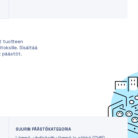
t tuotteen
oksille. Sisältää
t päästöt.
SUURIN PÄÄSTÖKATEGORIA
Lämpö, yhdistetty lämpö ja sähkö (CHP)