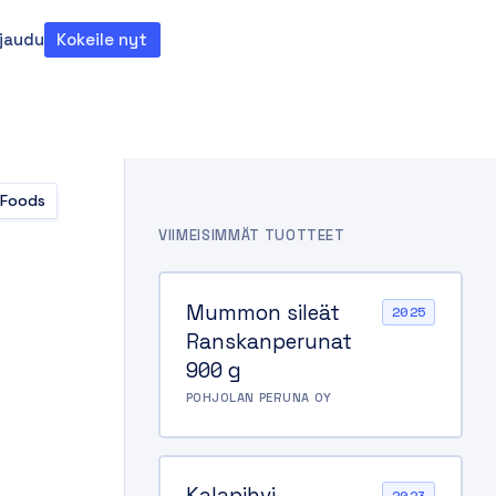
rjaudu
Kokeile nyt
teema
 Foods
VIIMEISIMMÄT TUOTTEET
Mummon sileät
2025
Ranskanperunat
900 g
POHJOLAN PERUNA OY
Kalapihvi