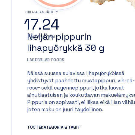
HIILIJALANJÄLKI *
17.24
Neljän pippurin
KG CO₂e / KG
lihapyörykkä 30 g
LAGERBLAD FOODS
Näissä suussa sulavissa lihapyöryköissä
yhdistyvät paahdettu mustapippuri, vihreä-
rose- sekä cayennepippuri, jotka luovat
ainutlaatuisen ja koukuttavan makuelämyks
Pippuria on sopivasti, ei liikaa eikä liian vähä
joten maku on juuri täydellinen.
TUOTEKATEGORIA & TAGIT