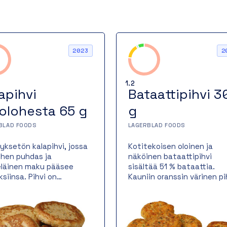
2023
2
1.2
apihvi
Bataattipihvi 3
jolohesta 65 g
g
BLAD FOODS
LAGERBLAD FOODS
tyksetön kalapihvi, jossa
Kotitekoisen oloinen ja
lohen puhdas ja
näköinen bataattipihvi
läinen maku pääsee
sisältää 51 % bataattia.
ksiinsa. Pihvi on
Kauniin oranssin värinen pi
ettu valurautapannulla,
toimii niin itsenäisenä
antaa sille kauniin
kasvisruokana kuin liha- ta
nkeltaisen paistopinnan
kalaruoan lisukkeena.
hevän rakenteen.
Bataattipihvi paistetaan