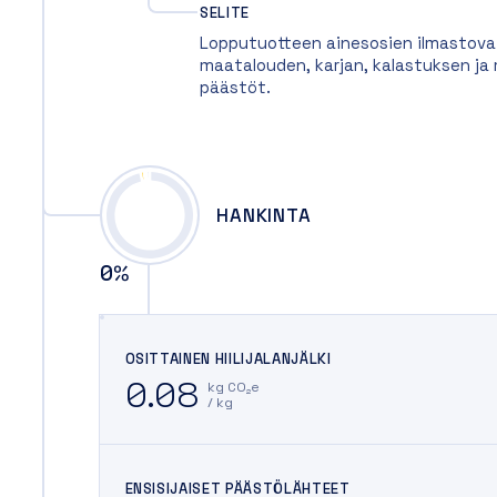
SELITE
Lopputuotteen ainesosien ilmastovai
maatalouden, karjan, kalastuksen j
päästöt.
HANKINTA
0
%
OSITTAINEN HIILIJALANJÄLKI
0.08
kg CO₂e
/ kg
ENSISIJAISET PÄÄSTÖLÄHTEET