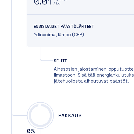
0.01
/ kg
ENSISIJAISET PÄÄSTÖLÄHTEET
Ydinvoima
,
lämpö (CHP)
SELITE
Ainesosien jalostaminen lopputuotte
ilmastoon. Sisältää energiankulutuks
jätehuollosta aiheutuvat päästöt.
PAKKAUS
0
%