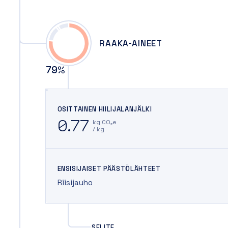
RAAKA-AINEET
79
%
OSITTAINEN HIILIJALANJÄLKI
0.77
kg CO₂e
/ kg
ENSISIJAISET PÄÄSTÖLÄHTEET
Riisijauho
SELITE