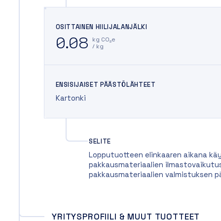
OSITTAINEN HIILIJALANJÄLKI
0.08
kg CO₂e
/ kg
ENSISIJAISET PÄÄSTÖLÄHTEET
Kartonki
SELITE
Lopputuotteen elinkaaren aikana käy
pakkausmateriaalien ilmastovaikutus
pakkausmateriaalien valmistuksen p
YRITYSPROFIILI & MUUT TUOTTEET