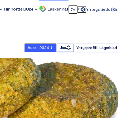
Hinnoittelu
Opi
Laskennat
Yhteystiedot
Ki
FI
Kenelle?
Opi
Vaihda dark tai light 
Vuosi: 2024
Jaa
Yritysprofiili
:
Lagerblad