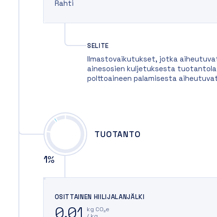
Rahti
SELITE
Ilmastovaikutukset, jotka aiheutuva
ainesosien kuljetuksesta tuotantolait
polttoaineen palamisesta aiheutuva
TUOTANTO
1
%
OSITTAINEN HIILIJALANJÄLKI
0.01
kg CO₂e
/ kg