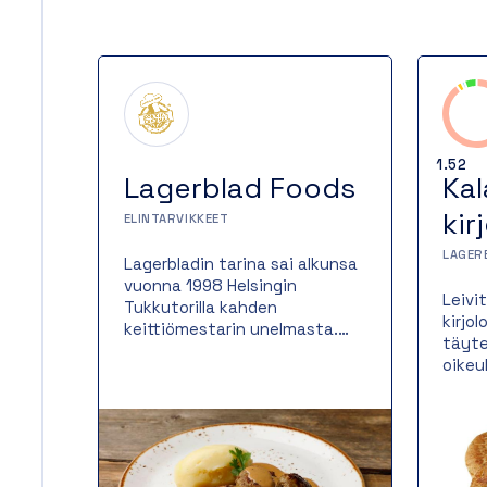
1.52
Lagerblad Foods
Kal
kir
ELINTARVIKKEET
LAGER
Lagerbladin tarina sai alkunsa
vuonna 1998 Helsingin
Leivi
Tukkutorilla kahden
kirjo
keittiömestarin unelmasta.
täyte
Perinteitä vaalien ja raaka-
oikeu
aineita kunnioittaen olemme
paist
valmistaneet lähes 25 vuotta
mikä 
suussa sulavaa ruokaa
kulla
hotellien ja ravintoloiden
ja me
vaativiin tarpeisiin. Aluksi oli
Monip
vain kahden keittiömestarin