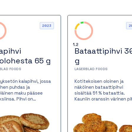
2023
2
1.2
apihvi
Bataattipihvi 3
jolohesta 65 g
g
BLAD FOODS
LAGERBLAD FOODS
tyksetön kalapihvi, jossa
Kotitekoisen oloinen ja
lohen puhdas ja
näköinen bataattipihvi
läinen maku pääsee
sisältää 51 % bataattia.
ksiinsa. Pihvi on
Kauniin oranssin värinen pi
ettu valurautapannulla,
toimii niin itsenäisenä
antaa sille kauniin
kasvisruokana kuin liha- ta
nkeltaisen paistopinnan
kalaruoan lisukkeena.
hevän rakenteen.
Bataattipihvi paistetaan
uolinen kalapihvi sopii
valurautapannulla, jossa s