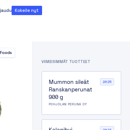
rjaudu
Kokeile nyt
teema
 Foods
VIIMEISIMMÄT TUOTTEET
Mummon sileät
2025
Ranskanperunat
900 g
POHJOLAN PERUNA OY
Kalapihvi