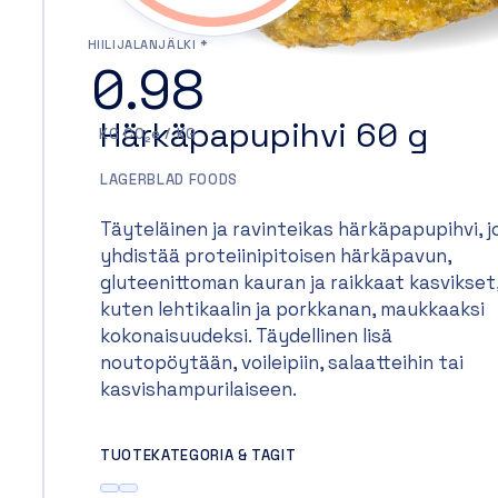
HIILIJALANJÄLKI *
0.98
Härkäpapupihvi 60 g
KG CO₂e / KG
LAGERBLAD FOODS
Täyteläinen ja ravinteikas härkäpapupihvi, j
yhdistää proteiinipitoisen härkäpavun,
gluteenittoman kauran ja raikkaat kasvikset
kuten lehtikaalin ja porkkanan, maukkaaksi
kokonaisuudeksi. Täydellinen lisä
noutopöytään, voileipiin, salaatteihin tai
kasvishampurilaiseen.
TUOTEKATEGORIA & TAGIT