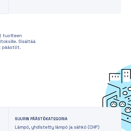
t tuotteen
oksille. Sisältää
t päästöt.
SUURIN PÄÄSTÖKATEGORIA
Lämpö, yhdistetty lämpö ja sähkö (CHP)