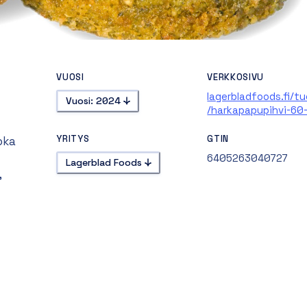
VUOSI
VERKKOSIVU
lagerbladfoods.fi/t
Vuosi: 2024
/harkapapupihvi-60
YRITYS
GTIN
oka
6405263040727
Lagerblad Foods
,