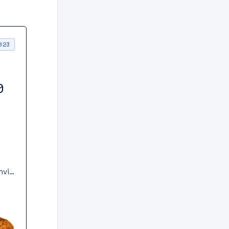
023
0
hvi
i
e