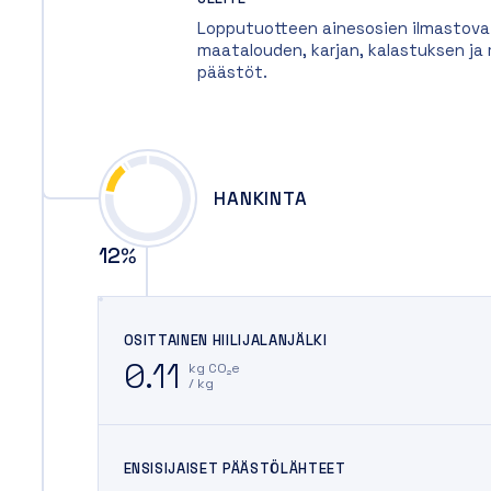
Lopputuotteen ainesosien ilmastovai
maatalouden, karjan, kalastuksen j
päästöt.
HANKINTA
12
%
OSITTAINEN HIILIJALANJÄLKI
0.11
kg CO₂e
/ kg
ENSISIJAISET PÄÄSTÖLÄHTEET