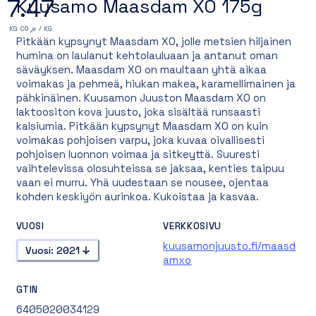
7.47
Kuusamo Maasdam XO 175g
KG CO₂e / KG
Pitkään kypsynyt Maasdam XO, jolle metsien hiljainen
humina on laulanut kehtolauluaan ja antanut oman
säväyksen. Maasdam XO on maultaan yhtä aikaa
voimakas ja pehmeä, hiukan makea, karamellimainen ja
pähkinäinen. Kuusamon Juuston Maasdam XO on
laktoositon kova juusto, joka sisältää runsaasti
kalsiumia. Pitkään kypsynyt Maasdam XO on kuin
voimakas pohjoisen varpu, joka kuvaa oivallisesti
pohjoisen luonnon voimaa ja sitkeyttä. Suuresti
vaihtelevissa olosuhteissa se jaksaa, kenties taipuu
vaan ei murru. Yhä uudestaan se nousee, ojentaa
kohden keskiyön aurinkoa. Kukoistaa ja kasvaa.
VUOSI
VERKKOSIVU
kuusamonjuusto.fi/maasd
Vuosi: 2021
amxo
GTIN
6405020034129