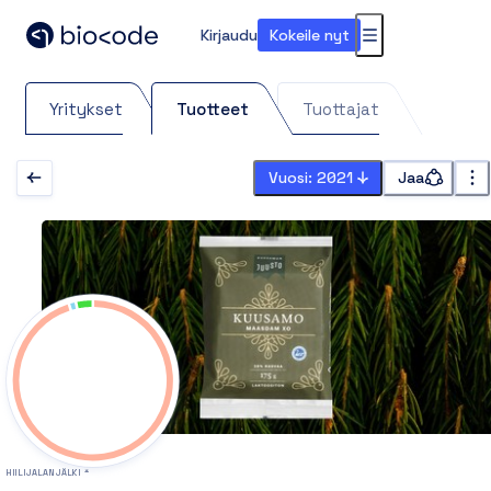
Kirjaudu
Kokeile nyt
Valikko
Yritykset
Tuotteet
Tuottajat
Vuosi: 2021
Jaa
HIILIJALANJÄLKI *