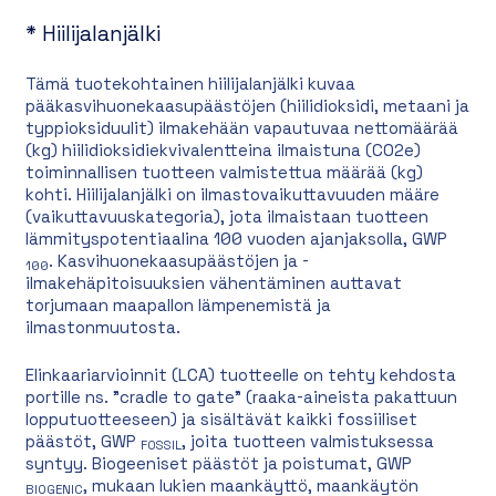
*
Hiilijalanjälki
Tämä tuotekohtainen hiilijalanjälki kuvaa
pääkasvihuonekaasupäästöjen (hiilidioksidi, metaani ja
typpioksiduulit) ilmakehään vapautuvaa nettomäärää
(kg) hiilidioksidiekvivalentteina ilmaistuna (CO2e)
toiminnallisen tuotteen valmistettua määrää (kg)
kohti. Hiilijalanjälki on ilmastovaikuttavuuden määre
(vaikuttavuuskategoria), jota ilmaistaan tuotteen
lämmityspotentiaalina 100 vuoden ajanjaksolla, GWP
. Kasvihuonekaasupäästöjen ja -
100
ilmakehäpitoisuuksien vähentäminen auttavat
torjumaan maapallon lämpenemistä ja
ilmastonmuutosta.
Elinkaariarvioinnit (LCA) tuotteelle on tehty kehdosta
portille ns. ”cradle to gate” (raaka-aineista pakattuun
lopputuotteeseen) ja sisältävät kaikki fossiiliset
päästöt, GWP
, joita tuotteen valmistuksessa
FOSSIL
syntyy. Biogeeniset päästöt ja poistumat, GWP
, mukaan lukien maankäyttö, maankäytön
BIOGENIC