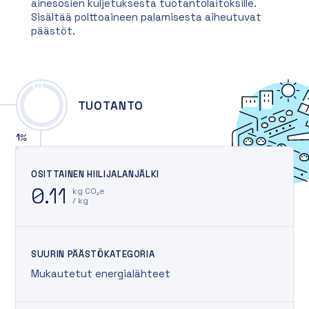
ainesosien kuljetuksesta tuotantolaitoksille.
Sisältää polttoaineen palamisesta aiheutuvat
päästöt.
TUOTANTO
1
%
OSITTAINEN HIILIJALANJÄLKI
0.11
kg CO₂e
/ kg
SUURIN PÄÄSTÖKATEGORIA
Mukautetut energialähteet