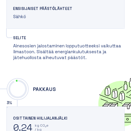
ENSISIJAISET PÄÄSTÖLÄHTEET
Sähkö
SELITE
Ainesosien jalostaminen lopputuotteeksi vaikuttaa
ilmastoon. Sisältää energiankulutuksesta ja
jätehuollosta aiheutuvat päästöt.
PAKKAUS
3
%
OSITTAINEN HIILIJALANJÄLKI
0.24
kg CO₂e
/ kg