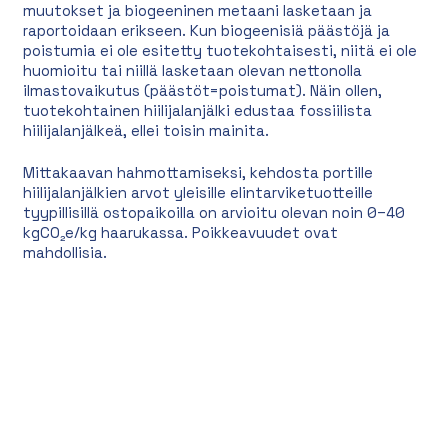
muutokset ja biogeeninen metaani lasketaan ja
raportoidaan erikseen. Kun biogeenisiä päästöjä ja
poistumia ei ole esitetty tuotekohtaisesti, niitä ei ole
huomioitu tai niillä lasketaan olevan nettonolla
ilmastovaikutus (päästöt=poistumat). Näin ollen,
tuotekohtainen hiilijalanjälki edustaa fossiilista
hiilijalanjälkeä, ellei toisin mainita.
Mittakaavan hahmottamiseksi, kehdosta portille
hiilijalanjälkien arvot yleisille elintarviketuotteille
tyypillisillä ostopaikoilla on arvioitu olevan noin 0–40
kgCO₂e/kg haarukassa. Poikkeavuudet ovat
mahdollisia.