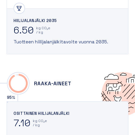
HIILIJALANJÄLKI 2035
6.50
kg CO₂e
/ kg
Tuotteen hiilijalanjälkitavoite vuonna
2035
.
RAAKA-AINEET
95
%
OSITTAINEN HIILIJALANJÄLKI
7.10
kg CO₂e
/ kg